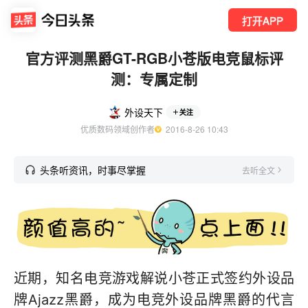
打开APP
官方评测黑爵GT-RGB小苍版电竞鼠标评
测：专属定制
外设天下
关注
优质数码领域创作者
  2016-8-26 10:43
头条听资讯，时事尽掌握
去听全文
近期，知名电竞游戏解说小苍正式签约外设品
牌Ajazz黑爵，成为电竞外设品牌黑爵的代言