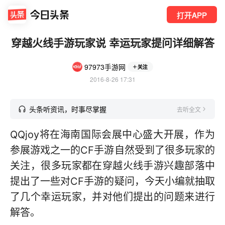
打开APP
穿越火线手游玩家说 幸运玩家提问详细解答
97973手游网
关注
2016-8-26 17:31
头条听资讯，时事尽掌握
去听全文
QQjoy将在海南国际会展中心盛大开展，作为
参展游戏之一的CF手游自然受到了很多玩家的
关注，很多玩家都在穿越火线手游兴趣部落中
提出了一些对CF手游的疑问，今天小编就抽取
了几个幸运玩家，并对他们提出的问题来进行
解答。