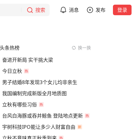
搜索
消息
发布
登录
头条热榜
换一换
奋进开新局 实干挑大梁
今日立秋
男子结婚8年发现3个女儿均非亲生
我国编制完成新版全月地质图
立秋有哪些习俗
台风白海豚或吞并鲸鱼 登陆地点更新
宇树科技IPO能让多少人财富自由
立秋不意味真正秋季到来