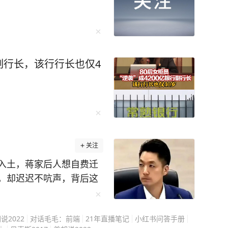
行副行长，该行行长也仅4
关注
入土，蒋家后人想自费迁
，却迟迟不吭声，背后这
蒋万安不是不想动，是真
史旧账，而是搅动今天的
说2022
对话毛毛：前端
21年直播笔记
小红书问答手册
走的每一步都很小心，在