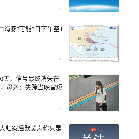
白海豚”可能9日下午至1
10天，信号最终消失在
处，母亲：失踪当晚曾短
4人归案后默契声称只是