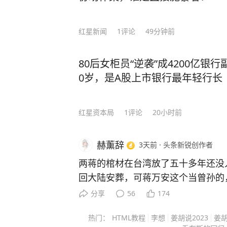
红星新闻
1
评论
49分钟前
80后女柜员“逆袭”成4200亿银
0岁，是A股上市银行最年轻行长
红星资本局
1
评论
20小时前
赫薰辞
3天前
·
头条新锐创作者
两蒋的棺材在台湾放了五十多年还没
回大陆安葬，可蒋万安这个当曾孙的
盘棋，远不止孝道两个字能说清。 
分享
56
174
不敢动，这个“不敢”，怕的不是翻历
热门：
HTML教程
李想
姜胡说2023
姜胡
政治算盘。 他当上台北市长之后，