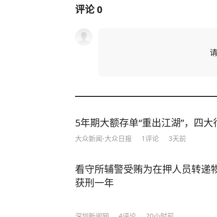
评论
0
5年期大额存单“重出江湖”，四大行
大众新闻-大众日报
1
评论
3天前
看守所辅警受贿为在押人员转递
获刑一年
深圳新闻网
4
评论
20小时前