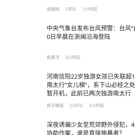
闽南网
5
评论
1小时前
中央气象台发布台风预警：台风“
0日早晨在浙闽沿海登陆
新黄河
3小时前
河南信阳22岁独游女孩已失联超
南太行“女儿梯”，系下山必经之
暂开机，此前已两次独游南太行
扬子晚报
22
评论
2小时前
深夜诱骗少女至荒郊野外侵犯，
协助作案，谁是直接施暴者？