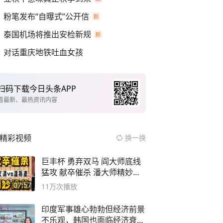
粉笔发布“自曝式”公开信
泰国机场将推出安检新规
对话重庆地铁吐血女孩
扫码下载今日头条APP
看最新、最热资讯内容
精彩视频
换一换
巨丰杯 勇弃双马 阎大师底线
猛攻 献卒催杀 潘大师精妙入
局
07:57
11万
次播放
印度军事雄心勃勃但经济前景
不乐观，韩国也面临经济衰退