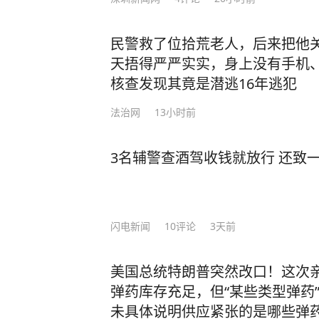
民警救了位拾荒老人，后来把他
天捂得严严实实，身上没有手机
核查发现其竟是潜逃16年逃犯
法治网
13小时前
3名辅警查酒驾收钱就放行 还致
闪电新闻
10
评论
3天前
美国总统特朗普突然改口！这次
弹药库存充足，但“某些类型弹药”
未具体说明供应紧张的是哪些弹