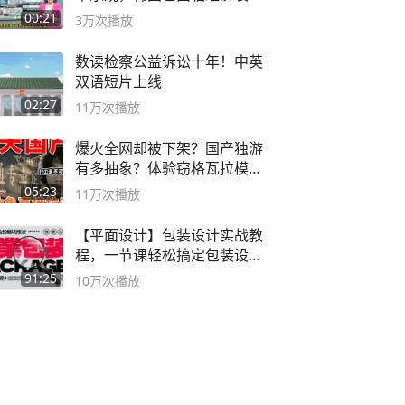
风险
00:21
3万
次播放
数读检察公益诉讼十年！中英
双语短片上线
02:27
11万
次播放
爆火全网却被下架？国产独游
有多抽象？体验窃格瓦拉模拟
器！
05:23
11万
次播放
【平面设计】包装设计实战教
程，一节课轻松搞定包装设计
流程！
91:25
10万
次播放