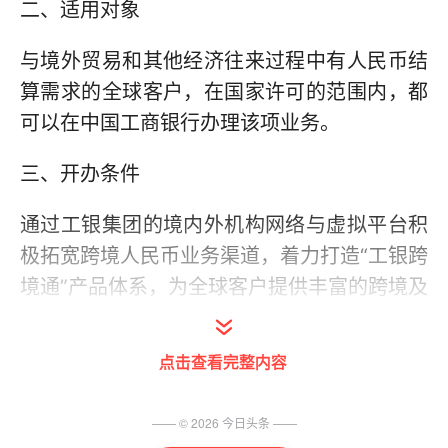
二、适用对象
与境外贸易和其他经济往来过程中有人民币结
算需求的全球客户，在国家许可的范围内，都
可以在中国工商银行办理该项业务。
三、开办条件
通过工银集团的境内外机构网络与虚拟平台积
极拓宽跨境人民币业务渠道，着力打造“工银跨
境通”产品体系，为全球客户提供丰富的跨境及
离、在岸人民币金融服务。包括结算融资类产
品、理财增值类产品、跨境人民币担保类产
点击查看完整内容
品、资本项下产品、汇率避险类产品、政策咨
询及服务方案定制、业务培训等。
—— ©
2026
今日头条
——