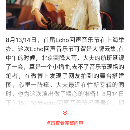
8月13/14日，首届Echo回声音乐节在上海举
办。这次Echo回声音乐节可谓是大牌云集,在
中午的时候，北京突降大雨，大夫的航班延误
了一会，算是一个小插曲,去不了音乐节现场的
笔者，在微博上发现了网友拍到的舞台搭建
图，心里一阵痒。大夫最近在忙新专辑的同
时，也为这次演出做了精心的准备！8月14日
下午15：10分echo回声音乐节星辰舞台，期
待徐菲的表演！树叶的光,这是一首简单安静的
歌，没有跌宕起伏的嘶吼，更没有情到深处的
点击查看完整内容