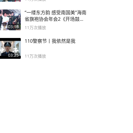
“一缕东方韵 感受南国美”海南
省旗袍协会年会2《开场鼓》
二团
03:16
11万
次播放
110警察节丨我依然是我
03:25
11万
次播放