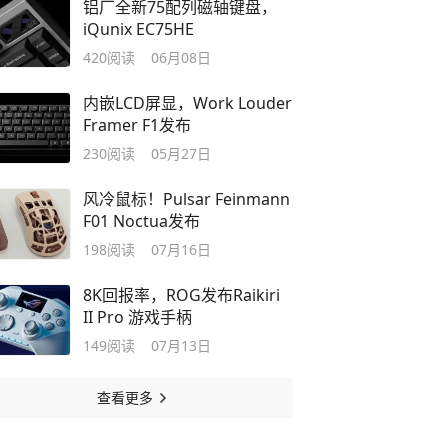
铝厂全新75配列磁轴键盘，
iQunix EC75HE
420
阅读
06月08日
内嵌LCD屏显，Work Louder
Framer F1发布
230
阅读
05月27日
风冷鼠标！Pulsar Feinmann
F01 Noctua发布
198
阅读
07月16日
8K回报率，ROG发布Raikiri
II Pro 游戏手柄
149
阅读
07月13日
查看更多