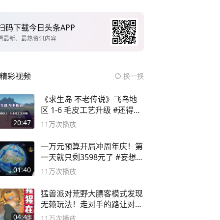
扫码下载今日头条APP
看最新、最热资讯内容
精彩视频
换一换
《求生岛 不老传说》飞鸟地
区 1-6 毛皮工艺升级 #还得是
主机大作
20:47
11万
次播放
一万元预算开局冲周年庆！第
一天就只剩3598元了 #妄想山
海
01:40
11万
次播放
猛兽派对荒野大膘客模式发现
无赖玩法！走对手的路让对手
无路可走
04:43
11万
次播放