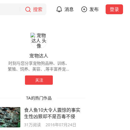
搜索
消息
发布
登录
宠物达人
时刻与您分享宠物狗品种、训练、
繁殖、饲养、美容、,等丰富养宠知
识。
关注
TA的热门作品
食人鱼10大令人震惊的事实
生性凶狠却不是百毒不侵
31万
阅读
2016年07月24日