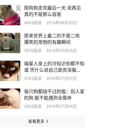
陪狗狗走完最后一天 说再见
真的不是那么容易
4643
阅读
2016年08月30日
原来世界上最二的不是二哈
爆笑的宠物的有趣瞬间
3970
阅读
2016年05月26日
喵星人身上的冷知识你都不知
道 凭什么说自己是资深猫
奴？
3183
阅读
2016年07月07日
每只狗都绕不过的槛：别人家
的狗 能不能遇到全靠命
2833
阅读
2016年07月04日
查看更多