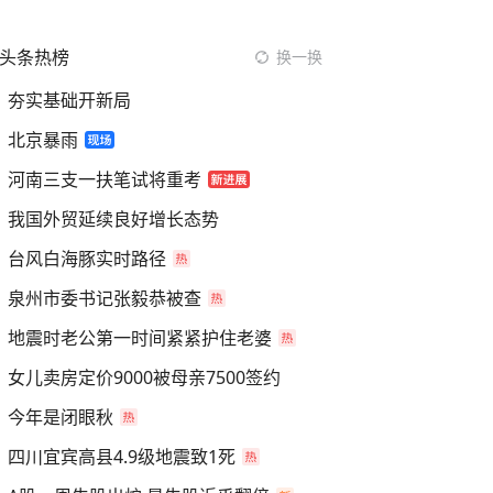
头条热榜
换一换
夯实基础开新局
北京暴雨
河南三支一扶笔试将重考
我国外贸延续良好增长态势
台风白海豚实时路径
泉州市委书记张毅恭被查
地震时老公第一时间紧紧护住老婆
女儿卖房定价9000被母亲7500签约
今年是闭眼秋
四川宜宾高县4.9级地震致1死