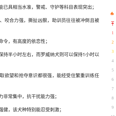
能已具相当水准，警戒、守护等科目表现突出；
、咬合力强，撕扯凶狠，助训员往往被冲倒且被
1
命令，有高度的依恋性；
2
3
保持半小时左右，而罗威纳犬则可以保持1小时以
4
5
取欲望和抢夺意识都很强，能经受住繁重训练任
6
7
力非常集中，抗干扰能力强；
8
9
强健，该犬种特别能忍受刺激；