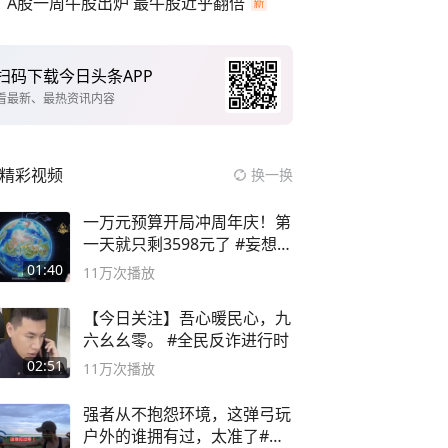
A股一周牛股出炉 最牛股近乎翻倍
扫码下载今日头条APP
看最新、最热资讯内容
精彩视频
换一换
一万元预算开局冲周年庆！第
一天就只剩3598元了 #妄想山
海
01:40
11万
次播放
【今日关注】吾心暖民心，九
六幺幺零。 #全民反诈进行时
02:51
11万
次播放
强者从不抱怨环境，这弹弓玩
户外的谁拥有过，太准了#弹