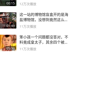
弓#户外
00:15
12万
次播放
这一站的博物馆盲盒开的是海
盐博物馆，没想到竟然这么好
逛！
01:49
11万
次播放
笨小孩一个问题都没答对，不
料竟成皇太子，其余四个被处
死
05:30
11万
次播放