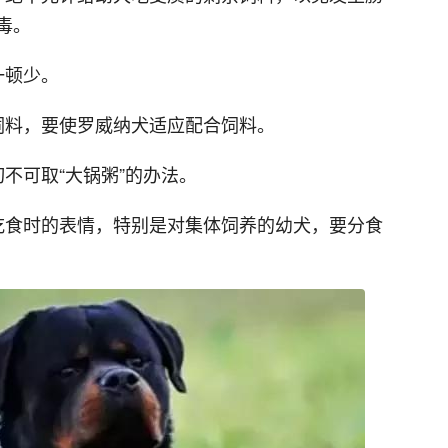
毒。
一顿少。
饲料，要使罗威纳犬适应配合饲料。
不可取“大锅粥”的办法。
吃食时的表情，特别是对集体饲养的幼犬，要分食