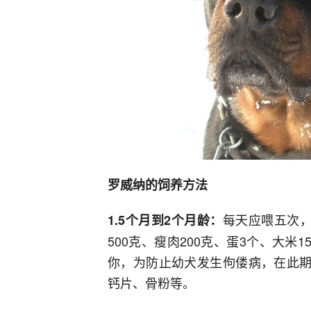
罗威纳的饲养方法
每天应喂五次
1.5个月到2个月龄：
500克、瘦肉200克、蛋3个、大米
你，为防止幼犬发生佝偻病，在此期
钙片、骨粉等。