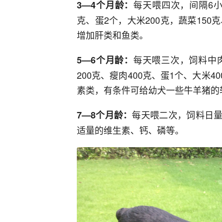
每天喂四次，间隔6小
3—4个月龄：
克、蛋2个，大米200克，蔬菜15
增加肝类和鱼类。
每天喂三次，饲料中
5—6个月龄：
200克、瘦肉400克、蛋1个、大米4
素类，有条件可给幼犬一些牛羊猪的
每天喂二次，饲料日量
7—8个月龄：
适量的维生素、钙、磷等。