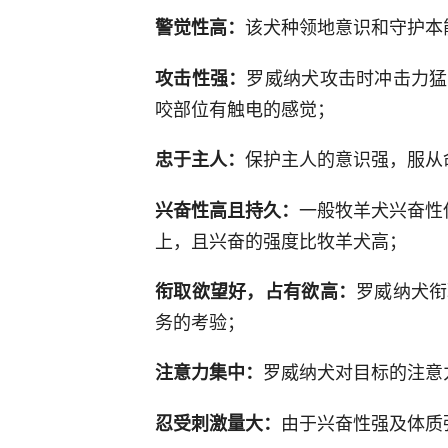
该犬种领地意识和守护本
警觉性高：
罗威纳犬攻击时冲击力猛
攻击性强：
咬部位有触电的感觉；
保护主人的意识强，服从
忠于主人：
一般牧羊犬兴奋性
兴奋性高且持久：
上，且兴奋的强度比牧羊犬高；
罗威纳犬衔
衔取欲望好，占有欲高：
务的考验；
罗威纳犬对目标的注意
注意力集中：
由于兴奋性强及体质
忍受刺激量大：