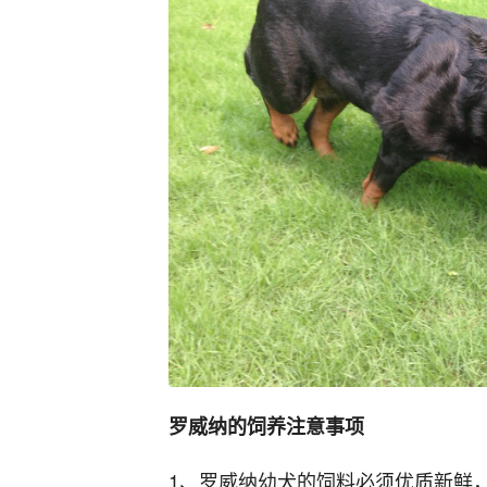
罗威纳的饲养注
意事项
1、罗威纳幼犬的饲料必须优质新鲜