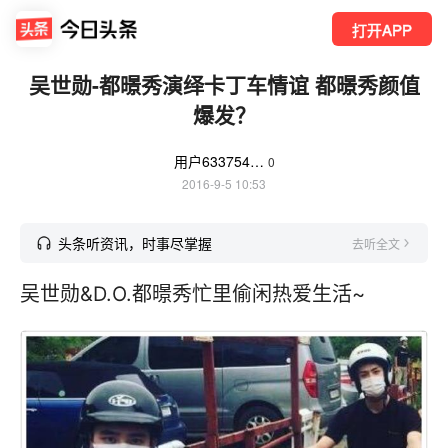
打开APP
吴世勋-都暻秀演绎卡丁车情谊 都暻秀颜值
爆发？
用户6337546677
0
2016-9-5 10:53
头条听资讯，时事尽掌握
去听全文
吴世勋&D.O.都暻秀忙里偷闲热爱生活~