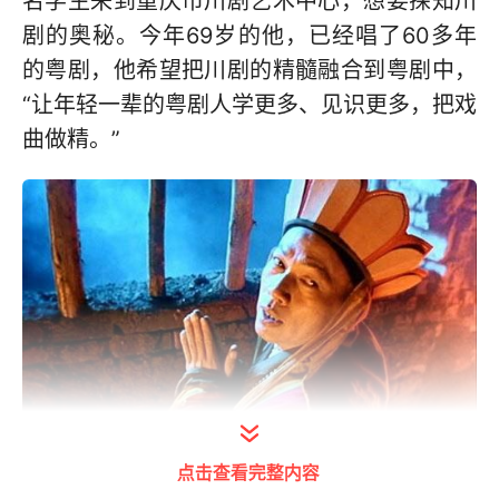
名学生来到重庆市川剧艺术中心，想要探知川
剧的奥秘。今年69岁的他，已经唱了60多年
的粤剧，他希望把川剧的精髓融合到粤剧中，
“让年轻一辈的粤剧人学更多、见识更多，把戏
曲做精。”
沈铁梅的香港之行促成罗家英来重庆学习川剧
点击查看完整内容