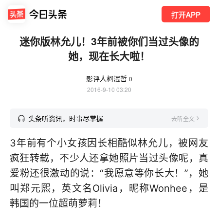
打开APP
迷你版林允儿！3年前被你们当过头像的
她，现在长大啦！
影评人柯泯哲
0
2016-9-10 03:20
头条听资讯，时事尽掌握
去听全文
3年前有个小女孩因长相酷似林允儿，被网友
疯狂转载，不少人还拿她照片当过头像呢，真
爱粉还很激动的说：“我愿意等你长大！”，她
叫郑元熙，英文名Olivia，昵称Wonhee，是
韩国的一位超萌萝莉！