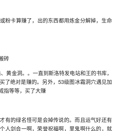
缩或粉卡算赚了，出的东西都用炼金分解掉，生命
搬砖
之森、黄金洞。。一直到斯洛特发电站和王的书库，
买了绝对是赚的。另外，53级图冰霜洞穴遇见加
戒指等等，买了大赚
才有的绿名怪可是会掉传说的。而且运气好还有
个人剑合一啊，荣誉祝福啊，里鬼啊什么的，就