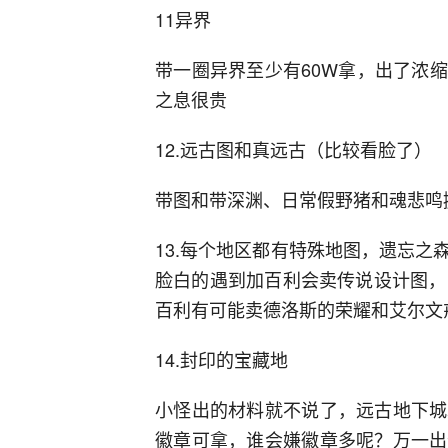
11异界
带一圈异界至少有60W拿，出了浓
之息很贵
12.远古图和真远古（比较看脸了）
带图和带深渊、日常假野猪和魂悲鸣
13.每个地区都有特殊地图，遗忘
脸白的遇到加百利会卖传说设计图，
百利有可能卖德洛斯的荣耀和艾尔文
14.封印的宝藏地
小怪出的材料就不说了，远古地下城
徽章可拿，谁会嫌徽章多呢？万一出