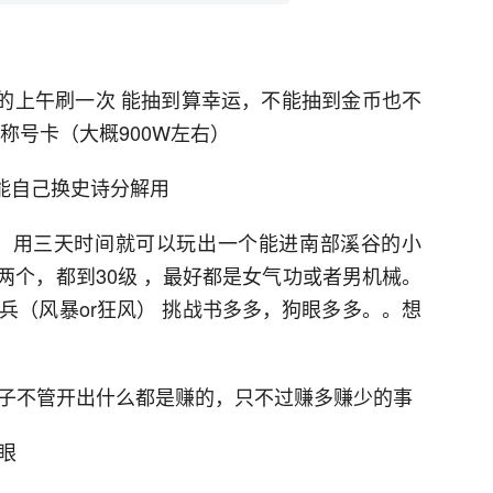
日的上午刷一次 能抽到算幸运，不能抽到金币也不
称号卡（大概900W左右）
能自己换史诗分解用
谷，用三天时间就可以玩出一个能进南部溪谷的小
两个，都到30级 ，最好都是女气功或者男机械。
兵（风暴or狂风） 挑战书多多，狗眼多多。。想
罐子不管开出什么都是赚的，只不过赚多赚少的事
眼