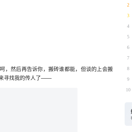
2
3
4
5
6
7
呵，然后再告诉你，搬砖谁都能，但谈的上会搬
8
来寻找我的传人了——
9
10