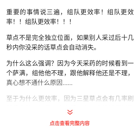
重要的事情说三遍，组队更效率！组队更效
率！！组队更效率！！！
草点不是完全独立位面，如果别人采过后十几
秒内你没采的话草点会自动消失。
为什么这么强调？因为今天采药的时候看到一
个萨满，组他他不理，跟他解释他还是不理，
真心想不通什么原因……
至于为什么更效率，因为三星草点会有几率刷
新草点的，如果五个人采，有三个恰好同时刷
新，新的三个草点就变成15个草点，然后估计
点击查看完整内容
采到手抖……当然这个只是理论上的数据……不
过至少理论上可行……