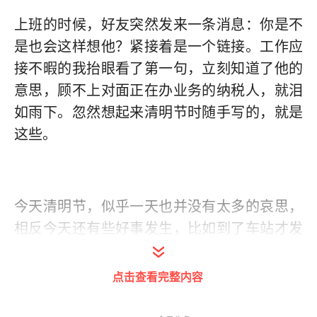
上班的时
候，好友突然发来一条消息：你是不
是也会这样想他？紧接着是一个链接。工作应
接不暇的我抬眼看了第一句，立刻知道了他的
意思，顾不上对面正在办业务的纳税人，就泪
如雨下。忽然想起来清明节时随手写的，就是
这些。
今天清明节，似乎一天也并没有太多的哀思，
相反今天还有些好事发生，比如到了车站才发
现自己定的票没有成功，赶紧打开12306然后
那个点还仅剩一张车票等着我。比如匆忙劳累
点击查看完整内容
的回到只有我们两个人的宿舍，却有打好的热
水和好像七个人都在的热闹。再比如，那个新