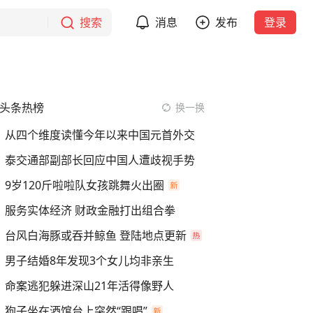
搜索
消息
发布
登录
头条热榜
换一换
从四个维度读懂今年以来中国元首外交
泰交通部副部长回应中国人遭歧视手势
9岁120斤啦啦队女孩跳舞火出圈
服务实体经济 财政金融打出组合拳
台风白海豚或吞并鲸鱼 登陆地点更新
男子结婚8年发现3个女儿均非亲生
命案逃犯躲进深山21年活得像野人
狗子坐在酒馆台上突然“跟唱”