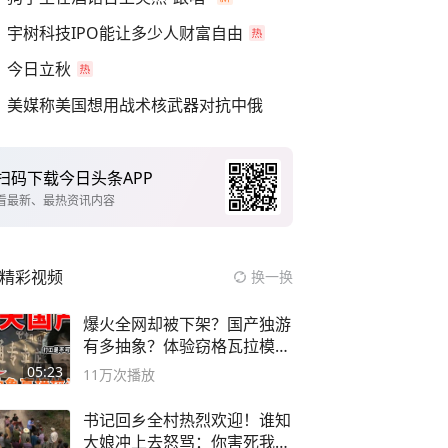
宇树科技IPO能让多少人财富自由
今日立秋
美媒称美国想用战术核武器对抗中俄
扫码下载今日头条APP
看最新、最热资讯内容
精彩视频
换一换
爆火全网却被下架？国产独游
有多抽象？体验窃格瓦拉模拟
器！
05:23
11万
次播放
书记回乡全村热烈欢迎！谁知
大娘冲上去怒骂：你害死我儿