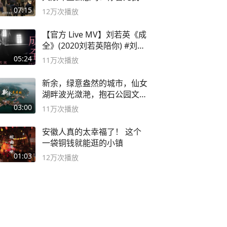
子
07:15
12万
次播放
【官方 Live MV】刘若英《成
全》(2020刘若英陪你) #刘若
英 #成全
05:24
11万
次播放
新余，绿意盎然的城市，仙女
湖畔波光潋滟，抱石公园文化
深邃……
03:00
11万
次播放
安徽人真的太幸福了！ 这个
一袋铜钱就能逛的小镇
01:03
12万
次播放