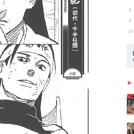
8
9
10