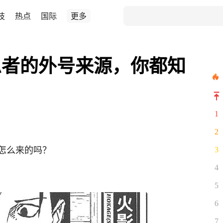
技
热点
国际
更多
忍者的外号来源，你都知
1
2
怎么来的吗？
3
4
5
6
7