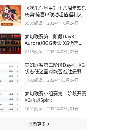
《欢乐斗地主》十八周年欢乐
庆典!惊喜IP联动超值福利大
放送!
5506
阅读
2024年10月24日
梦幻联赛第二阶段Day3：
Aurora和GG板命 XG仍需努
力
2113
阅读
2024年03月03日
梦幻联赛第二阶段Day4：XG
状态低迷面对能否战胜最弱对
手？
1703
阅读
2024年03月04日
梦幻联赛小组赛第二阶段开赛
XG再战Spirit
1651
阅读
2024年03月01日
查看更多