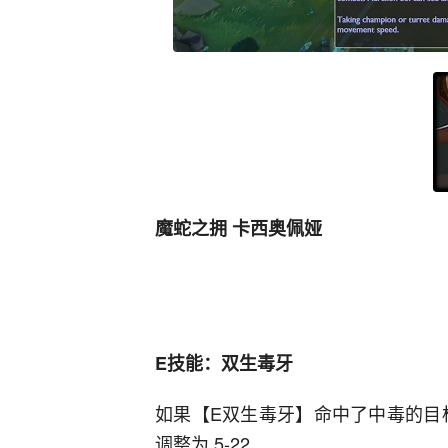
魔蛇之拥 卡西奥佩娅
E技能：双生毒牙
如果【E双生毒牙】命中了中毒的目标，为
调整为 5-22