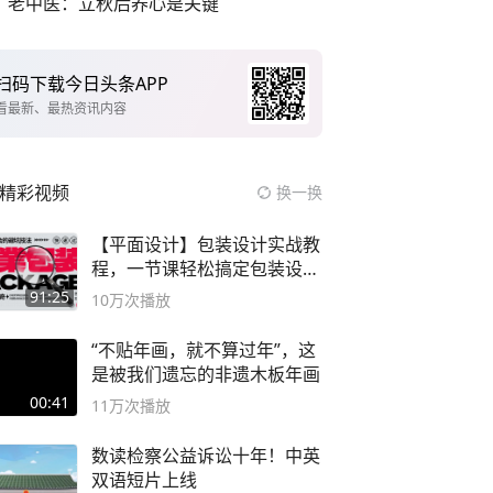
老中医：立秋后养心是关键
扫码下载今日头条APP
看最新、最热资讯内容
精彩视频
换一换
【平面设计】包装设计实战教
程，一节课轻松搞定包装设计
流程！
91:25
10万
次播放
“不贴年画，就不算过年”，这
是被我们遗忘的非遗木板年画
00:41
11万
次播放
数读检察公益诉讼十年！中英
双语短片上线