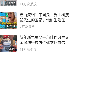
02:27
11万
次播放
巴西夫妇：中国是世界上科技
最先进的国家，他们生活在
2999年
18:10
7万
次播放
新年新气象又一部佳作诞生 #
国漫猫行东方传递文化自信
00:34
11万
次播放