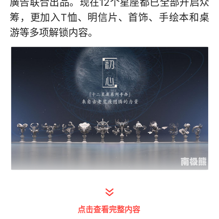
廣告联合出品。现在12个星座都已全部开启众
筹，更加入T恤、明信片、首饰、手绘本和桌
游等多项解锁内容。
初心星座手办宣传海报
点击查看完整内容
初心不改，3D打印助力设计梦想变现