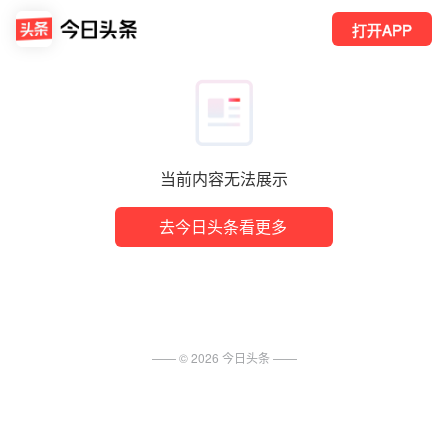
打开APP
当前内容无法展示
去今日头条看更多
—— ©
2026
今日头条
——