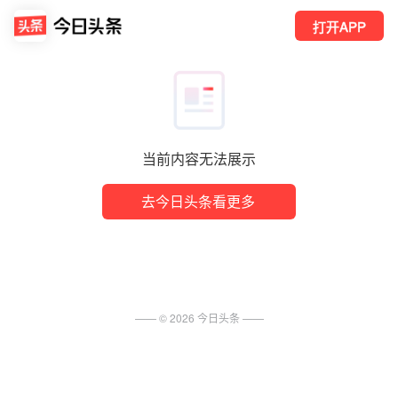
打开APP
当前内容无法展示
去今日头条看更多
—— ©
2026
今日头条
——