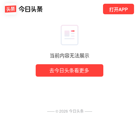
打开APP
当前内容无法展示
去今日头条看更多
—— ©
2026
今日头条
——