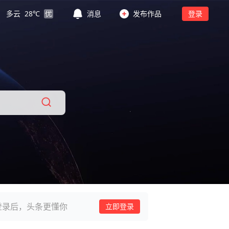
多云
28
℃
优
消息
发布作品
登录
登录后，头条更懂你
立即登录