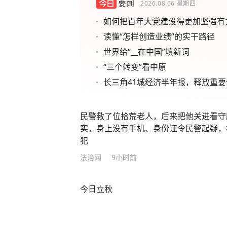
要闻
2026.08.06
星期四
如何把百年大党建设得更加坚强有
读懂“怎样创造业绩”的实干路径
世界给“__在中国”填新词
“三个转变”看中原
长三角41城经济半年报，释放重要
民警救了位拾荒老人，后来把他关进看守
实，身上没有手机、身份证令民警起疑，
犯
法治网
9小时前
今日立秋