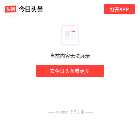
打开APP
当前内容无法展示
去今日头条看更多
—— ©
2026
今日头条
——