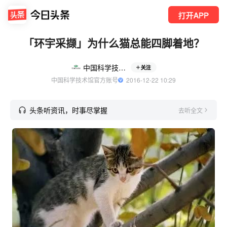
打开APP
「环宇采撷」为什么猫总能四脚着地？
中国科学技术馆
关注
中国科学技术馆官方账号
  2016-12-22 10:29
头条听资讯，时事尽掌握
去听全文