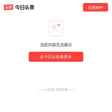
打开APP
当前内容无法展示
去今日头条看更多
—— ©
2026
今日头条
——