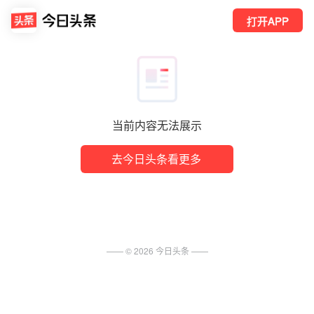
打开APP
当前内容无法展示
去今日头条看更多
—— ©
2026
今日头条
——