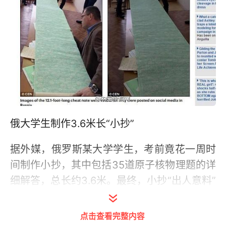
俄大学生制作3.6米长“小抄”
据外媒，俄罗斯某大学学生，考前竟花一周时
间制作小抄，其中包括35道原子核物理题的详
细解答，总长约3.6米。最终，小抄“出人意料”
地被监考老师发现，老师惊讶表示，“我到现在
都不知道，如此巨大的小抄，他到底要怎么
点击查看完整内容