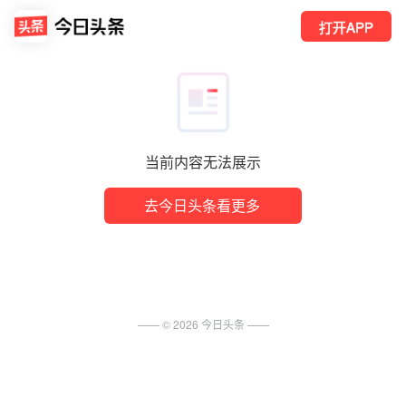
打开APP
当前内容无法展示
去今日头条看更多
—— ©
2026
今日头条
——