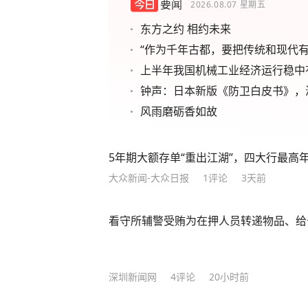
要闻
2026.08.07
星期五
东方之约 相约未来
“作为千年古都，要把传统和现代有
上半年我国机械工业经济运行稳中
钟声：日本新版《防卫白皮书》，
风雨磨砺香如故
5年期大额存单“重出江湖”，四大行最高年化
大众新闻-大众日报
1
评论
3天前
看守所辅警受贿为在押人员转递物品、给
深圳新闻网
4
评论
20小时前