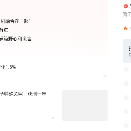
暂
机融合在一起”
有进
满篇野心和谎言
1
2
1.6%
3
4
5
予特殊关照，获刑一年
6
7
8