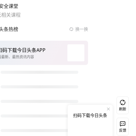
安全课堂
无相关课程
头条热榜
换一换
奋进开新局 实干挑大梁
今日立秋
男子结婚8年发现3个女儿均非亲生
服务实体经济 财政金融打出组合拳
男子杀人后逃进深山21年活得像野人
泰交通部副部长回应中国人遭歧视手势
台风白海豚或吞并鲸鱼 登陆地点更新
刷新
扫码下载今日头条
立秋有哪些习俗
粉笔发布“自曝式”公开信
反馈