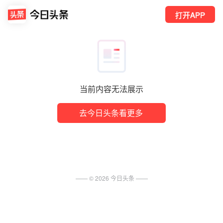
打开APP
当前内容无法展示
去今日头条看更多
—— ©
2026
今日头条
——