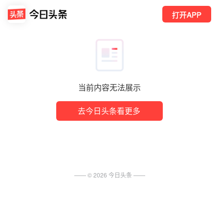
打开APP
当前内容无法展示
去今日头条看更多
—— ©
2026
今日头条
——