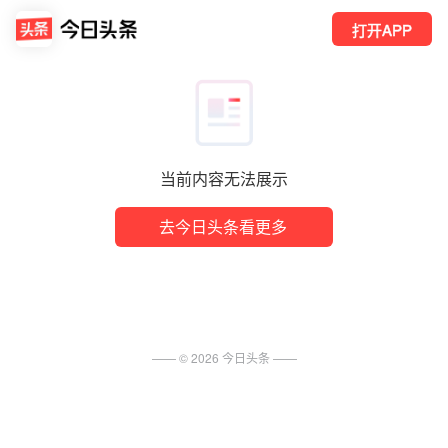
打开APP
当前内容无法展示
去今日头条看更多
—— ©
2026
今日头条
——