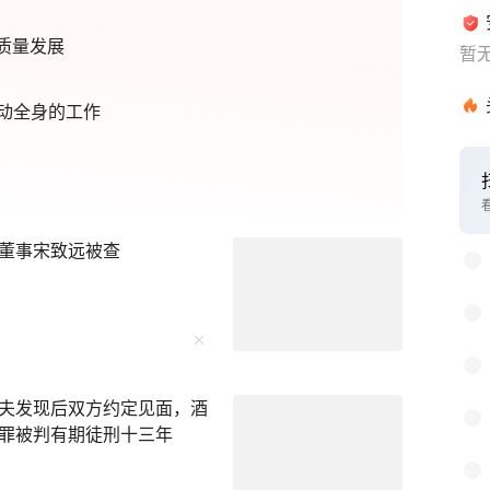
质量发展
暂
动全身的工作
1
2
董事宋致远被查
3
4
5
6
夫发现后双方约定见面，酒
7
罪被判有期徒刑十三年
8