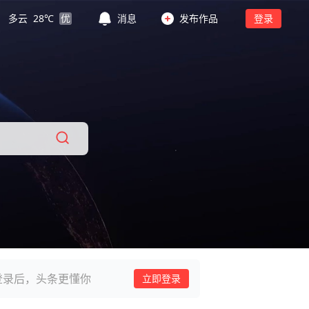
多云
28
℃
优
消息
发布作品
登录
登录后，头条更懂你
立即登录