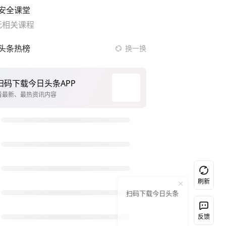
安全课堂
无相关课程
头条热榜
换一换
乐享全民健身 共筑健康中国
新疆女孩在天津偶遇支教老师哭红眼
台风白海豚已进入24小时警戒线
上半年国内居民出游人次34.63亿
朱卫东：统一是现在进行时
以媒：穆杰塔巴被紧急送医情况危急
台风白海豚闭眼浙江上海处于危险半圆
刷新
扫码下载今日头条
东方电气原董事宋致远被查
宇树王兴兴被问了360多个问题
反馈