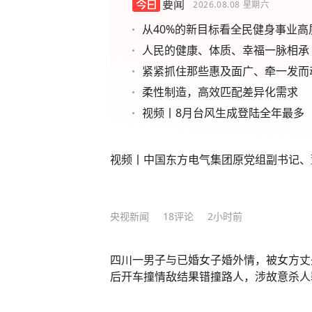
要闻
2026.08.08
星期六
从40%的新目标看全民健身事业高
人民的健康、体质、幸福一脉相承
紧紧抓住那些惠及面广、牵一发而
柔性制造，高效匹配差异化需求
视频丨8月台风生成登陆全年最多
视频丨中国东方电气集团原党组副书记、
央视新闻
18
评论
2小时前
四川一男子与已婚女子婚外情，被女方丈
后开车撞情敌结果错撞路人，涉故意杀人