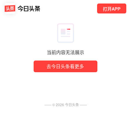
打开APP
当前内容无法展示
去今日头条看更多
—— ©
2026
今日头条
——