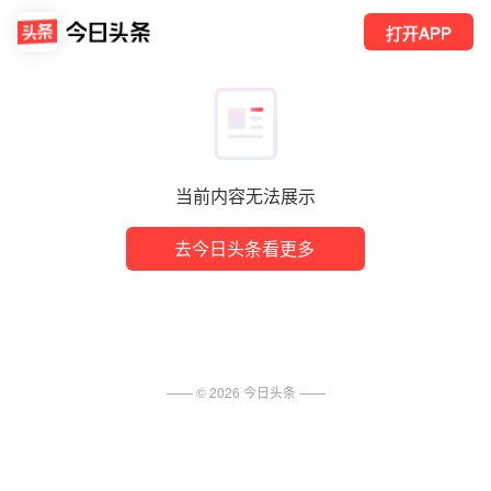
打开APP
当前内容无法展示
去今日头条看更多
—— ©
2026
今日头条
——