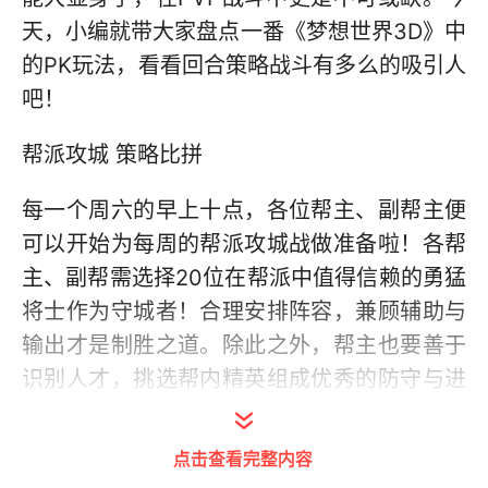
天，小编就带大家盘点一番《梦想世界3D》中
的PK玩法，看看回合策略战斗有多么的吸引人
吧！
帮派攻城 策略比拼
每一个周六的早上十点，各位帮主、副帮主便
可以开始为每周的帮派攻城战做准备啦！各帮
主、副帮需选择20位在帮派中值得信赖的勇猛
将士作为守城者！合理安排阵容，兼顾辅助与
输出才是制胜之道。除此之外，帮主也要善于
识别人才，挑选帮内精英组成优秀的防守与进
攻阵容。每周一的21：30帮派攻防战将正式打
响！进攻与防守都要兼顾。当然，作为帮派活
点击查看完整内容
动，并不是仅仅只有被帮主选中的那20个人可