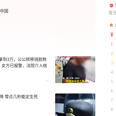
康中国
暂
1
2
仅拿到3万，公公转移钱款称
3
”；女方已报警，法院介入核
4
5
6
降 零点几秒能定生死
7
8