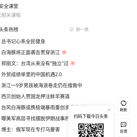
安全课堂
无相关课程
头条热榜
换一换
总书记心系全民健身
白海豚将正面袭击贯穿浙江
郑丽文：台湾从来没有“独立”过
外贸成绩单里的中国机遇2.0
浙江一9岁男孩被海浪卷走仍在搜救中
西贝创始人贾国龙押注鲜羊赛道
台风白海豚或携极端暴雨重创多省市
刷新
扫码下载今日头条
曝美军高层寻找摆脱伊朗战事的途径
博主：俄军现在专打乌要害
反馈