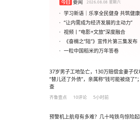
要闻
2026.08.08
星期六
学习新语｜乐享全民健身 共筑健
“让内需成为经济发展的主动力”
视频丨“电影+文旅”深度融合
《奋楫之“陆”》宣传片第三集发布
一粒中国稻米的万年答卷
37岁男子工地坠亡，130万赔偿金妻子
“替儿还了外债”，亲属称“钱可能被烧了
查
齐鲁壹点
10
评论
5小时前
预警机上航母有多难？几十吨铁鸟惊险起