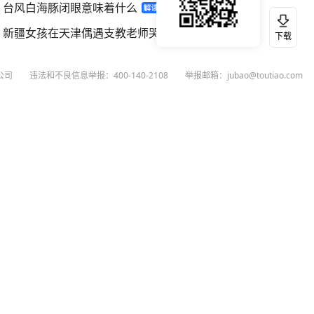
台风白海豚闭眼意味着什么
新疆女孩在天津偶遇支教老师哭红眼
下载
公司
违法和不良信息举报：400-140-2108
举报邮箱：jubao@toutiao.com
扫码下载今日头条APP
看最新、最热资讯内容
26
今日头条
黄打非网上举报
谣言曝光台
有害信息举报
举报受理公示
 专项举报：mcnjubao@toutiao.com
人相关举报：400-140-2108
荐专项举报：sfjubao@bytedance.com
P证140141号
P备12025439号-3
文化经营许可证 京网文〔2023〕3628-111号
执照
广播电视节目制作经营许可证