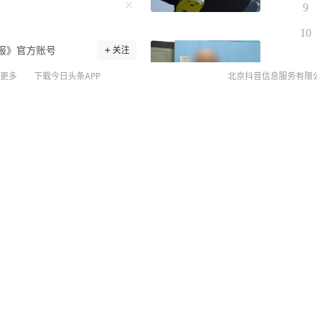
9
10
报》官方账号
关注
缩进石缝，语言功能严重退
更多
下载今日头条APP
北京抖音信息服务有限
月5日，海南省昌江黎族自治县
人刘某，近日在家属陪同下投
005年，时年35岁的刘某和
©
20
山上没有灯光，刘某恰好戴
扫
乘客在飞行途中排队上厕
“大家一起吃饭，你不能只
网络
骚，刘某却觉得被当众折了
网上
又因前一晚的琐事发生口
侵权
河里接水，一根扁担恰好横
MCN
，他抓起扁担，对着何某后
未成年
其颈部、后脑连打两下，何
算法推
道他比我大25岁
一头扎进了茫茫深山。 案
京IC
线索极少，追逃工作举步维
京IC
为重点攻坚任务，追逃档案
网络
警换了一茬又一茬，但这个案
营业