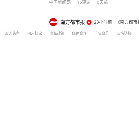
中国新闻网
16
评论
6天前
南方都市报
23小时前
·
《南方都市
男子杀人后逃进深山21年，刮强台风时
加入头条
用户协议
隐私政策
媒体合作
广告合作
友情链接
化，自首后称这些年“活得不像个人” 8
公安局披露，潜逃21年的命案犯罪嫌疑
分享
8
112
案自首，这起2005年的命案得以告破。 2
死者（何某）一同上山砍树。夜幕降临，
南航一航班疑向乘客发放西梅汁，致多名
着头灯，便为自己照明。何某见状说道：
所！
给自己照明。”这本是一句略带玩笑的牢
面子，心里埋下了疙瘩。 第二天，两人
角。刘某路过河边时，看到何某正低头在
九派快讯
4
评论
3小时前
在脚边。积压的怒气在那一刻冲溃了理智
脑勺猛击下去，何某倒地后，刘某又朝着
歌手韦唯回忆10年跨国婚姻：结婚前不知
某当场死亡。惊慌之中，刘某弃下扁担，
发后，受限于当时的侦查条件，可追踪的
艰。但昌江县公安局从未放弃，将案件列
一建就是21年。 “这么多年，所里的民
深圳新闻网
9
评论
4天前