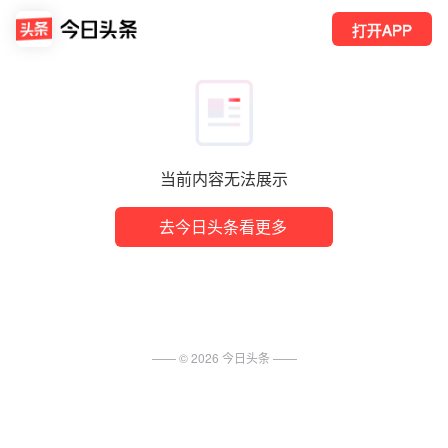
打开APP
当前内容无法展示
去今日头条看更多
—— ©
2026
今日头条
——