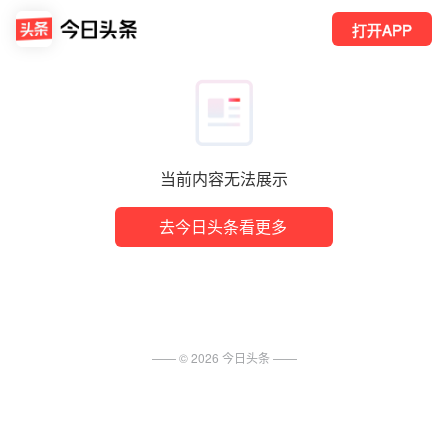
打开APP
当前内容无法展示
去今日头条看更多
—— ©
2026
今日头条
——