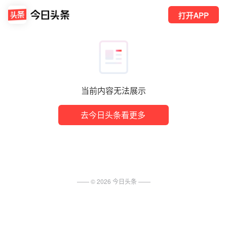
打开APP
当前内容无法展示
去今日头条看更多
—— ©
2026
今日头条
——