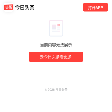
打开APP
当前内容无法展示
去今日头条看更多
—— ©
2026
今日头条
——