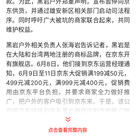
款。为此，黑岩户外郑重声明，宣布暂停向京
东供货，并通过雄安新区相关部门启动司法程
序。同时呼吁广大被坑的商家联合起来，共同
维护权益。
黑岩户外相关负责人张海岩告诉记者，黑岩是
在大陆和台湾两地注册的商标品牌，在京东开
有旗舰店。6月8日，他们接到京东运营经理通
知，6月9日至11日京东大促销满199减50元，
499元减200元，满999元减400元，促销费
用由京东平台负担。并要求商家全力做好推
广，把户外的客户吸引到京东来。于是，该公
司将京东链接和京东黑岩旗舰店制作的推广链
接及时大力度向户外圈推广。由于推广和促销
点击查看完整内容
力度的确很大，这三天该品牌销量大增。