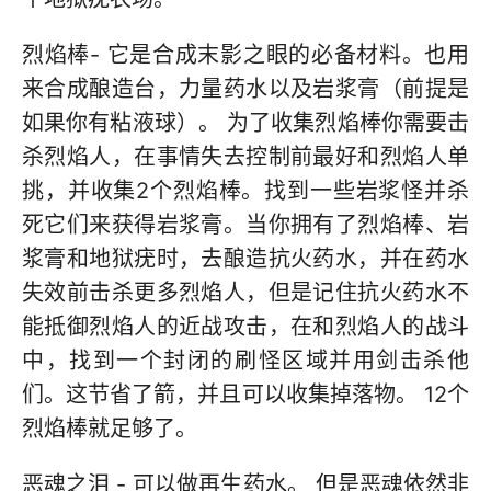
烈焰棒- 它是合成末影之眼的必备材料。也用
来合成酿造台，力量药水以及岩浆膏（前提是
如果你有粘液球）。 为了收集烈焰棒你需要击
杀烈焰人，在事情失去控制前最好和烈焰人单
挑，并收集2个烈焰棒。找到一些岩浆怪并杀
死它们来获得岩浆膏。当你拥有了烈焰棒、岩
浆膏和地狱疣时，去酿造抗火药水，并在药水
失效前击杀更多烈焰人，但是记住抗火药水不
能抵御烈焰人的近战攻击，在和烈焰人的战斗
中，找到一个封闭的刷怪区域并用剑击杀他
们。这节省了箭，并且可以收集掉落物。 12个
烈焰棒就足够了。
恶魂之泪 - 可以做再生药水。 但是恶魂依然非