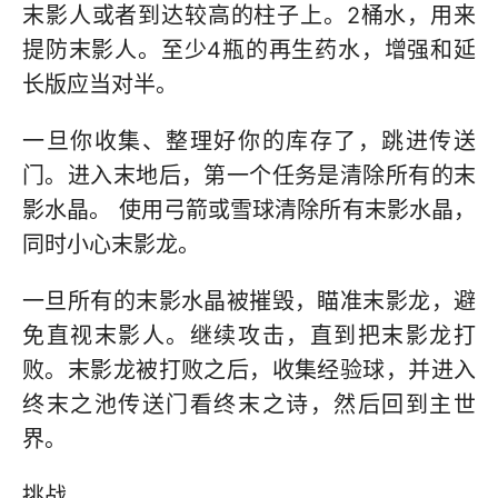
末影人或者到达较高的柱子上。2桶水，用来
提防末影人。至少4瓶的再生药水，增强和延
长版应当对半。
一旦你收集、整理好你的库存了，跳进传送
门。进入末地后，第一个任务是清除所有的末
影水晶。 使用弓箭或雪球清除所有末影水晶，
同时小心末影龙。
一旦所有的末影水晶被摧毁，瞄准末影龙，避
免直视末影人。继续攻击，直到把末影龙打
败。末影龙被打败之后，收集经验球，并进入
终末之池传送门看终末之诗，然后回到主世
界。
挑战