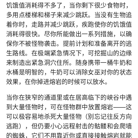
饥饿值消耗得不多了，当你剩下很少食物时，
多用点楼梯和梯子来减少跳跃。当没有生物追
着你时，走路并减少跳跃，疾跑使你的饥饿值
消耗得很快。尽你所能做出一系列措施，以确
保你不被怪物袭击。提前计划和准备离开的逃
生路线。在极端紧急情况下，可挖掘山的边缘
来制造出紧急洞穴住所。随身携带一桶牛奶和
水桶是明智的，牛奶可以消除女巫对你的状态
效果，在你掉进熔岩的时候可以放水。
当你在狭窄的通道里或在居高临下的峡谷中遇
到大量怪物时，可在怪物群中放置熔岩——这
可以极容易地杀死大量怪物（别忘记往反方向
逃跑），但仍要小心远程射击的骷髅和会爬墙
的蜘蛛，它们不用靠近你或直接接触熔岩就能