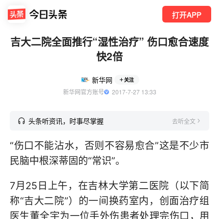
打开APP
吉大二院全面推行“湿性治疗” 伤口愈合速度
快2倍
新华网
关注
新华网官方账号
  2017-7-27 13:33
头条听资讯，时事尽掌握
去听全文
“伤口不能沾水，否则不容易愈合”这是不少市
民脑中根深蒂固的“常识”。
7月25日上午，在吉林大学第二医院（以下简
称“吉大二院”）的一间换药室内，创面治疗组
医生董全宇为一位手外伤患者处理完伤口，用