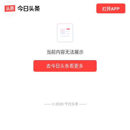
打开APP
当前内容无法展示
去今日头条看更多
—— ©
2026
今日头条
——