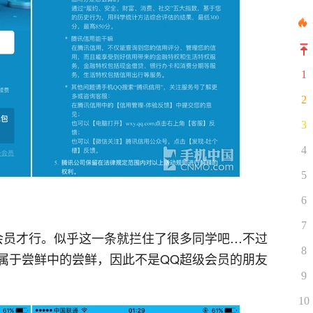
1
2
3
4
5
6
7
会员才行。似乎这一条就拦住了很多同学吧…不过
8
属于尝鲜中的尝鲜，因此不是QQ超级会员的朋友
9
10