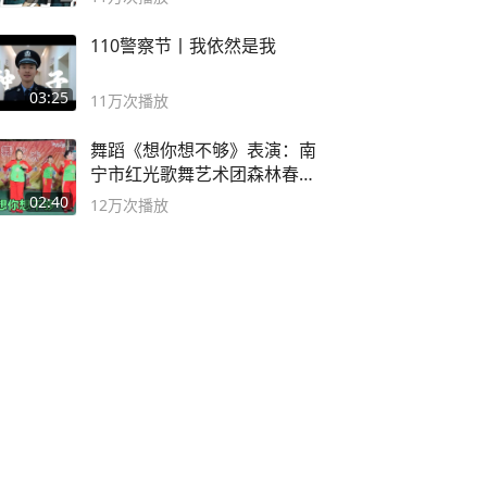
110警察节丨我依然是我
03:25
11万
次播放
舞蹈《想你想不够》表演：南
宁市红光歌舞艺术团森林春红
舞蹈队。
02:40
12万
次播放