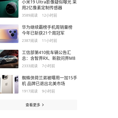
小米19 Ultra影像疑似曝光 采
用2亿像素定制传感器
3589
阅读
12小时前
华为继续霸榜手机周销量榜
今年已斩获21个周冠军
2387
阅读
11小时前
工信部第410批车辆公告汇
总：含智界RX、新款问界M8
2333
阅读
7小时前
蜘蛛侠荷兰弟被曝用一加15手
机 品牌已退出北美市场
1917
阅读
9小时前
查看更多