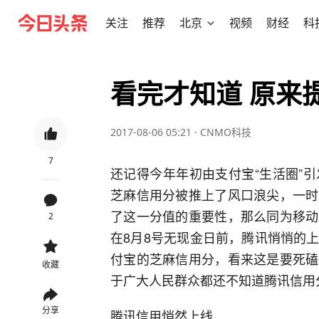
关注
推荐
北京
视频
财经
科
看完才知道 原来
2017-08-06 05:21
·
CNMO科技
7
还记得今年年初由支付宝“生活圈”
芝麻信用分被推上了风口浪尖，一时
了这一分值的重要性，那么同为移动
2
在8月8号无现金日前，腾讯悄悄的
付宝的芝麻信用分，看来这是要死磕
收藏
于广大人民群众都还不知道腾讯信用
分享
腾讯信用悄然上线