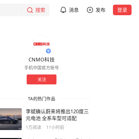
搜索
消息
发布
登录
CNMO科技
手机中国官方账号
关注
TA的热门作品
李斌确认蔚来将推出120度三
元电池 全系车型可适配
1万
阅读
11小时前