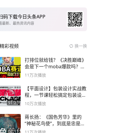
扫码下载今日头条APP
看最新、最热资讯内容
精彩视频
换一换
打排位就给钱？《决胜巅峰》
会是下一个moba爆款吗？#
决胜巅峰
03:33
11万
次播放
【平面设计】包装设计实战教
程，一节课轻松搞定包装设计
流程！
91:25
10万
次播放
蒋长扬：《国色芳华》里的
“神秘花鸟使”，到底是忠是
奸？
02:11
11万
次播放