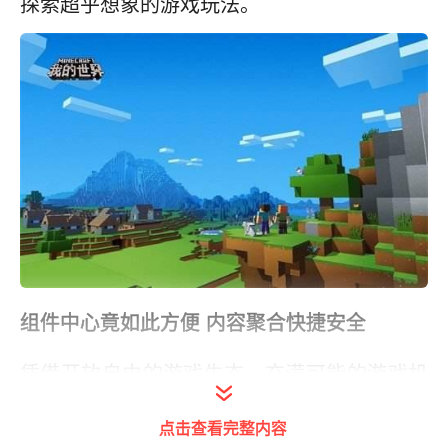
探索超乎想象的游戏玩法。
组件中心竟如此方便 内容聚合快捷安全
凭借开放自由的游戏生态、充满可能的游戏机
制，《我的世界》吸引了全球亿万玩家。和大
点击查看完整内容
多数游戏不同，《我的世界》中不存在规定的