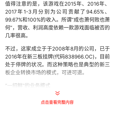
值得注意的是，该游戏在2015年、2016年、
2017年1-3月分别为公司贡献了94.65%、
99.67%和100%的收入。所谓“成也萧何败也萧
何”，营收、利润高度依赖一款游戏面临被否的
几率很高。
不过，这家成立于于2008年8月的公司，已于
2016年在新三板挂牌(代码838966.OC)，目前
处于停牌的状况。而这种策略也是典型的新三
板企业转换市场的模式，可进可退。
“一招鲜”的业务模式
《宾果消消消》在2014年8月正式上线。随
点击查看完整内容
后，柠檬微趣董事长齐伟(持有公司48%股份)
决定“大瘦身”，将此前开发6、7款游戏项目砍