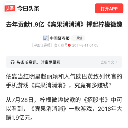
打开APP
去年贡献1.9亿《宾果消消消》撑起柠檬微趣
中国证券报
关注
《中国证券报》官方账号
  2017-8-11 04:05
头条听资讯，时事尽掌握
去听全文
依靠当红明星赵丽颖和人气欧巴黄致列代言的
手机游戏《宾果消消消》，究竟有多赚钱？
从7月28日，柠檬微趣披露的《招股书》中可
以看到，《宾果消消消》一款游戏，2016年大
赚1.9亿元。