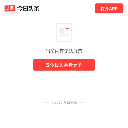
打开APP
当前内容无法展示
去今日头条看更多
—— ©
2026
今日头条
——