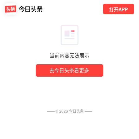
打开APP
当前内容无法展示
去今日头条看更多
—— ©
2026
今日头条
——