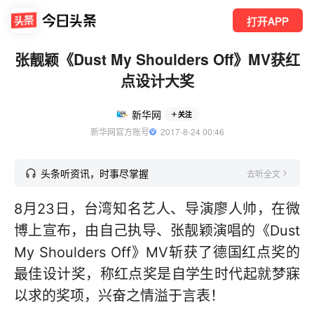
打开APP
张靓颖《Dust My Shoulders Off》MV获红
点设计大奖
新华网
关注
新华网官方账号
  2017-8-24 00:46
头条听资讯，时事尽掌握
去听全文
8月23日，台湾知名艺人、导演廖人帅，在微
博上宣布，由自己执导、张靓颖演唱的《Dust
My Shoulders Off》MV斩获了德国红点奖的
最佳设计奖，称红点奖是自学生时代起就梦寐
以求的奖项，兴奋之情溢于言表！