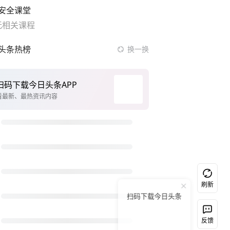
安全课堂
无相关课程
头条热榜
换一换
乐享全民健身 共筑健康中国
新疆女孩在天津偶遇支教老师哭红眼
以媒：穆杰塔巴被紧急送医情况危急
上半年国内居民出游人次34.63亿
暴雨致棺材厂14副棺材被冲走
台风白海豚或携极端暴雨重创多省市
双胞胎高考同考660分被同一大学录取
刷新
扫码下载今日头条
郑丽文：台湾从来没有“独立”过
台风白海豚闭眼意味着什么
反馈