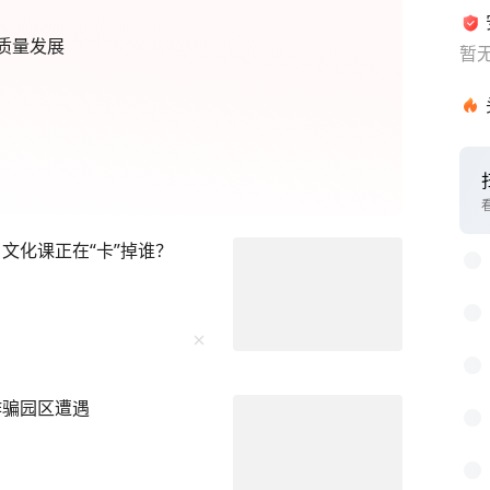
质量发展
暂
1
2
 文化课正在“卡”掉谁？
3
4
5
6
诈骗园区遭遇
7
8