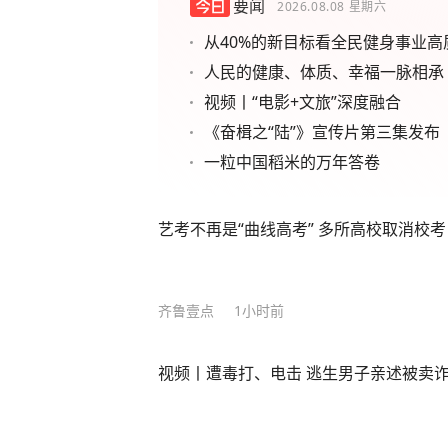
要闻
2026.08.08
星期六
从40%的新目标看全民健身事业高
人民的健康、体质、幸福一脉相承
视频丨“电影+文旅”深度融合
《奋楫之“陆”》宣传片第三集发布
一粒中国稻米的万年答卷
艺考不再是“曲线高考” 多所高校取消校考
齐鲁壹点
1小时前
视频丨遭毒打、电击 逃生男子亲述被卖